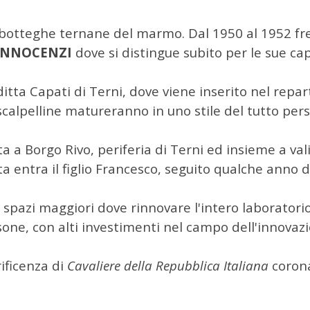
otteghe ternane del marmo. Dal 1950 al 1952 freq
INNOCENZI
dove si distingue subito per le sue cap
itta Capati di Terni, dove viene inserito nel repar
 scalpelline matureranno in uno stile del tutto per
a Borgo Rivo, periferia di Terni ed insieme a valid
ta entra il figlio Francesco, seguito qualche anno d
e spazi maggiori dove rinnovare l'intero laboratorio
sone, con alti investimenti nel campo dell'innovaz
ificenza di
Cavaliere della Repubblica Italiana
corona