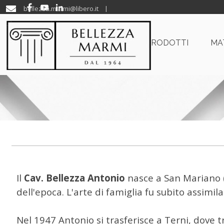
Vai ai contenuti
bellezza.marmi@libero.it |
S
HOME
CHI SIAMO
PRODOTTI
MA
Il
Cav. Bellezza Antonio
nasce a San Mariano (
dell'epoca. L'arte di famiglia fu subito assimil
Nel 1947 Antonio si trasferisce a Terni, dove